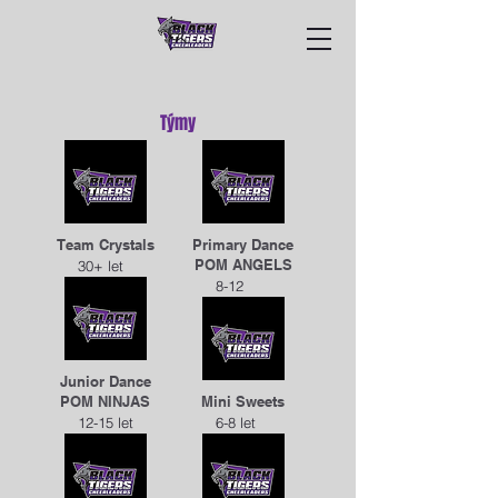
Týmy
Team Crystals
Primary Dance
POM ANGELS
30+ let
8-12
Junior Dance
POM NINJAS
Mini Sweets
12-15 let
6-8 let