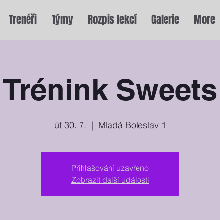
Trenéři
Týmy
Rozpis lekcí
Galerie
More
Trénink Sweets
út 30. 7.
  |  
Mladá Boleslav 1
Přihlašování uzavřeno
Zobrazit další události