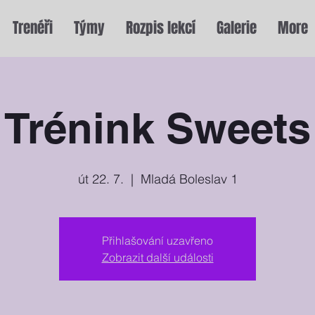
Trenéři
Týmy
Rozpis lekcí
Galerie
More
Trénink Sweets
út 22. 7.
  |  
Mladá Boleslav 1
Přihlašování uzavřeno
Zobrazit další události